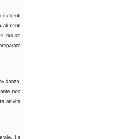
 nutrienti
a alimenti
e ridurre
 preparare
ravidanza.
rtante non
a attività
erale. La