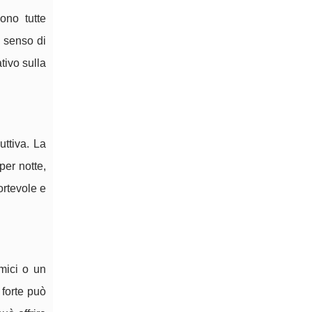
ono tutte
n senso di
tivo sulla
ttiva. La
per notte,
ortevole e
amici o un
 forte può