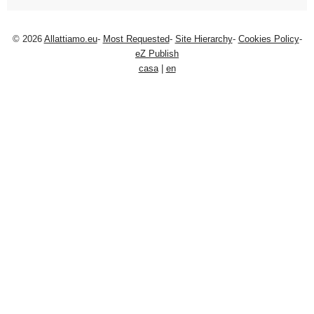
© 2026
Allattiamo.eu
-
Most Requested
-
Site Hierarchy
-
Cookies Policy
-
eZ Publish
casa
|
en