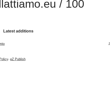
lattiamo.eu / 100
Latest additions
nto
1
Policy
-
eZ Publish