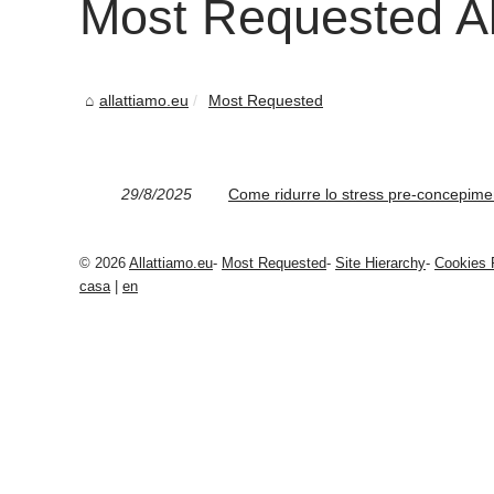
Most Requested Al
allattiamo.eu
Most Requested
29/8/2025
Come ridurre lo stress pre-concepime
© 2026
Allattiamo.eu
-
Most Requested
-
Site Hierarchy
-
Cookies 
casa
|
en