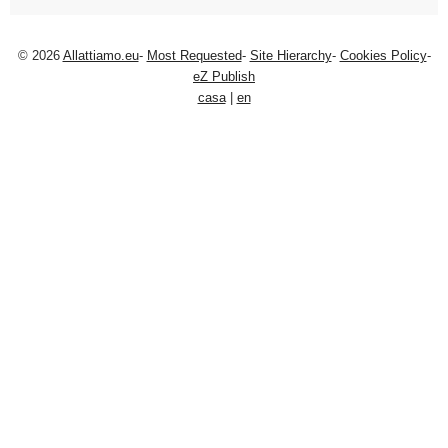
© 2026
Allattiamo.eu
-
Most Requested
-
Site Hierarchy
-
Cookies Policy
-
eZ Publish
casa
|
en